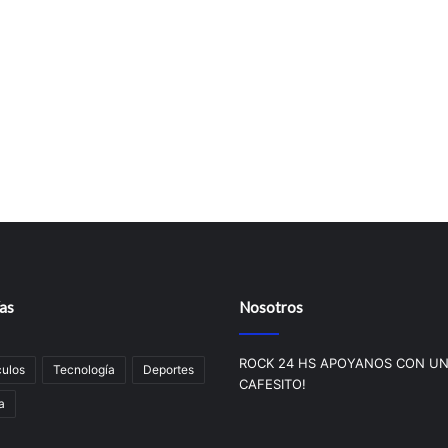
as
Nosotros
ROCK 24 HS APOYANOS CON U
ulos
Tecnologí­a
Deportes
CAFESITO!
a