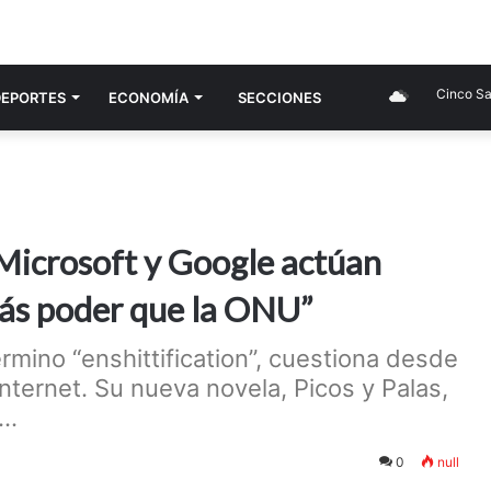
Cinco Salto
DEPORTES
ECONOMÍ­A
SECCIONES
Microsoft y Google actúan
más poder que la ONU”
érmino “enshittification”, cuestiona desde
internet. Su nueva novela, Picos y Palas,
..
0
null