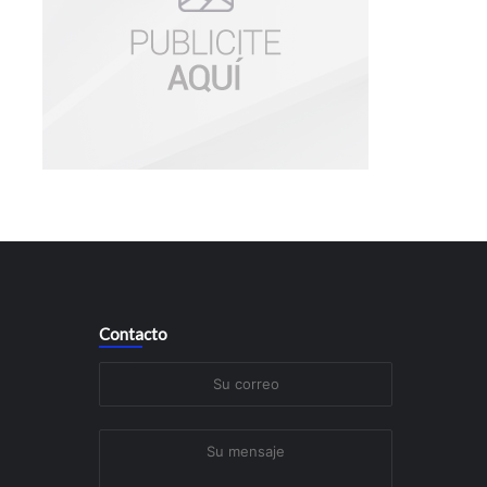
Contacto
Su
N
correo
Su
mensaje