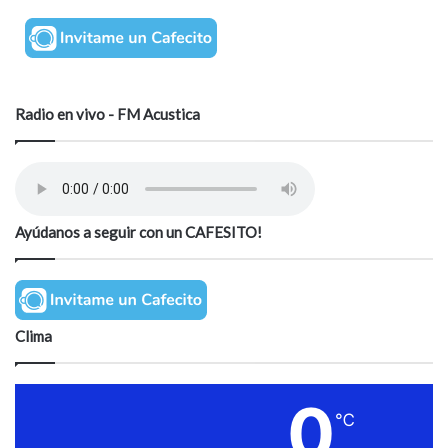
a
r
i
o
Radio en vivo - FM Acustica
Ayúdanos a seguir con un CAFESITO!
Clima
0
℃