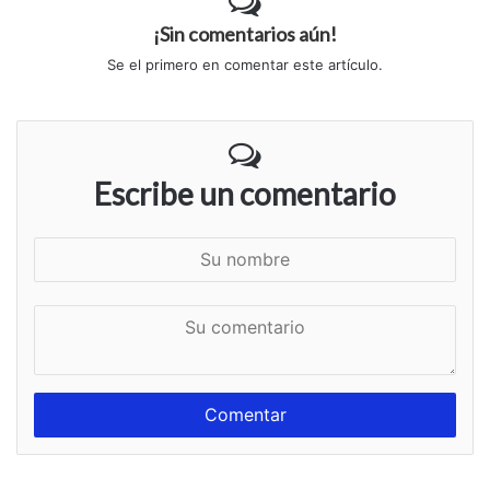
¡Sin comentarios aún!
Se el primero en comentar este artículo.
Escribe un comentario
S
u
n
S
o
u
m
c
b
o
r
m
e
e
n
t