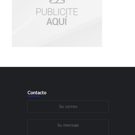
Contacto
Su
N
correo
Su
mensaje