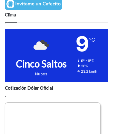
Clima
9
℃
Cinco Saltos
9º - 9º%
36%
23.2 km/h
Nubes
Cotización Dólar Oficial