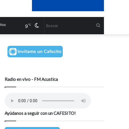
s
Cambiar
Buscar
℃
9
modo
Radio en vivo - FM Acustica
Ayúdanos a seguir con un CAFESITO!