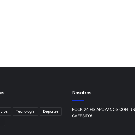
as
Nosotros
ROCK 24 HS APOYANOS CON U
ulos
Tecnologí­a
Deportes
CAFESITO!
a